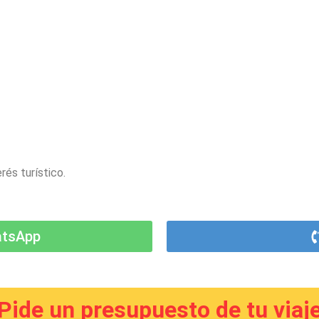
rés turístico.
atsApp
Pide un presupuesto de tu viaj