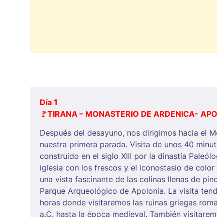
Día 1
🚩
TIRANA – MONASTERIO DE ARDENICA- APO
Después del desayuno, nos dirigimos hacia el 
nuestra primera parada. Visita de unos 40 minut
construido en el siglo XIII por la dinastía Paleól
iglesia con los frescos y el iconostasio de colo
una vista fascinante de las colinas llenas de pin
Parque Arqueológico de Apolonia. La visita te
horas donde visitaremos las ruinas griegas roman
a.C. hasta la época medieval. También visitaremo