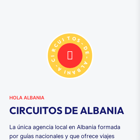
U
I
T
C
O
R
S
I
-
C
D
-
E
A
-
I
A
N
L
A
B
HOLA ALBANIA
C
I
R
C
U
I
T
O
S
D
E
A
L
B
A
N
I
A
La única agencia local en Albania formada
por guías nacionales y que ofrece viajes