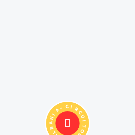
A
-
I
C
N
I
A
R
B
C
L
U
A
I
-
T