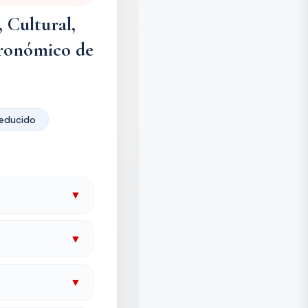
, Cultural,
tronómico de
educido
▼
▼
▼