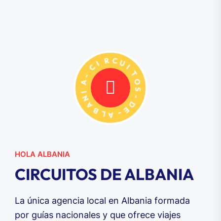
I
C
R
C
-
U
A
I
I
T
N
O
A
S
B
-
L
D
A
E
-
HOLA ALBANIA
CIRCUITOS DE ALBANIA
La única agencia local en Albania formada
por guías nacionales y que ofrece viajes